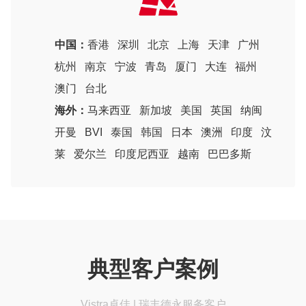
中国：
香港
深圳
北京
上海
天津
广州
杭州
南京
宁波
青岛
厦门
大连
福州
澳门
台北
海外：
马来西亚
新加坡
美国
英国
纳闽
开曼
BVI
泰国
韩国
日本
澳洲
印度
汶
莱
爱尔兰
印度尼西亚
越南
巴巴多斯
典型客户案例
Vistra卓佳 | 瑞丰德永服务客户